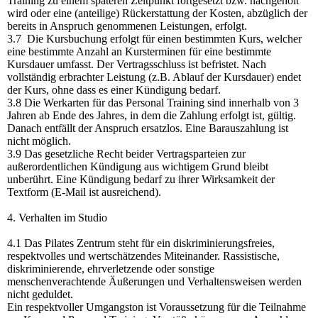
Training zu einem späteren Zeitpunkt fortgesetzt bzw. nachgeholt
wird oder eine (anteilige) Rückerstattung der Kosten, abzüglich der
bereits in Anspruch genommenen Leistungen, erfolgt.
3.7 Die Kursbuchung erfolgt für einen bestimmten Kurs, welcher
eine bestimmte Anzahl an Kursterminen für eine bestimmte
Kursdauer umfasst. Der Vertragsschluss ist befristet. Nach
vollständig erbrachter Leistung (z.B. Ablauf der Kursdauer) endet
der Kurs, ohne dass es einer Kündigung bedarf.
3.8 Die Werkarten für das Personal Training sind innerhalb von 3
Jahren ab Ende des Jahres, in dem die Zahlung erfolgt ist, gültig.
Danach entfällt der Anspruch ersatzlos. Eine Barauszahlung ist
nicht möglich.
3.9 Das gesetzliche Recht beider Vertragsparteien zur
außerordentlichen Kündigung aus wichtigem Grund bleibt
unberührt. Eine Kündigung bedarf zu ihrer Wirksamkeit der
Textform (E-Mail ist ausreichend).
4. Verhalten im Studio
4.1 Das Pilates Zentrum steht für ein diskriminierungsfreies,
respektvolles und wertschätzendes Miteinander. Rassistische,
diskriminierende, ehrverletzende oder sonstige
menschenverachtende Äußerungen und Verhaltensweisen werden
nicht geduldet.
Ein respektvoller Umgangston ist Voraussetzung für die Teilnahme