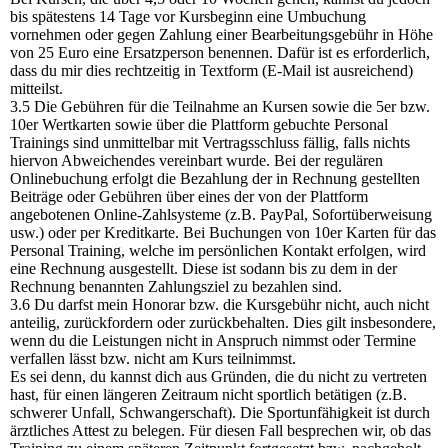
bis spätestens 14 Tage vor Kursbeginn eine Umbuchung
vornehmen oder gegen Zahlung einer Bearbeitungsgebühr in Höhe
von 25 Euro eine Ersatzperson benennen. Dafür ist es erforderlich,
dass du mir dies rechtzeitig in Textform (E-Mail ist ausreichend)
mitteilst.
3.5 Die Gebühren für die Teilnahme an Kursen sowie die 5er bzw.
10er Wertkarten sowie über die Plattform gebuchte Personal
Trainings sind unmittelbar mit Vertragsschluss fällig, falls nichts
hiervon Abweichendes vereinbart wurde. Bei der regulären
Onlinebuchung erfolgt die Bezahlung der in Rechnung gestellten
Beiträge oder Gebühren über eines der von der Plattform
angebotenen Online-Zahlsysteme (z.B. PayPal, Sofortüberweisung
usw.) oder per Kreditkarte. Bei Buchungen von 10er Karten für das
Personal Training, welche im persönlichen Kontakt erfolgen, wird
eine Rechnung ausgestellt. Diese ist sodann bis zu dem in der
Rechnung benannten Zahlungsziel zu bezahlen sind.
3.6 Du darfst mein Honorar bzw. die Kursgebühr nicht, auch nicht
anteilig, zurückfordern oder zurückbehalten. Dies gilt insbesondere,
wenn du die Leistungen nicht in Anspruch nimmst oder Termine
verfallen lässt bzw. nicht am Kurs teilnimmst.
Es sei denn, du kannst dich aus Gründen, die du nicht zu vertreten
hast, für einen längeren Zeitraum nicht sportlich betätigen (z.B.
schwerer Unfall, Schwangerschaft). Die Sportunfähigkeit ist durch
ärztliches Attest zu belegen. Für diesen Fall besprechen wir, ob das