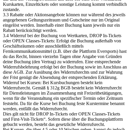
Kurskarten, Einzeltickets oder sonstige Leistung kommt verbindlich
zustande.
3.3 Rabatte oder Aktionsangebote können nur während des jeweils
angegebenen Geltungszeitraum und Gutscheine nur im Original
eingelöst werden. Innerhalb einer Buchung kann jeweils nur ein
Rabatt berücksichtigt werden.
3.4 Widerruf bei der Buchung von Wertkarten, DROP In-Tickets
oder OPEN Classes-Tickets: Erfolgt die Buchung außerhalb von
Geschäftsräumen oder ausschließlich mittels
Fernkommunikationsmittel (z.B. über die Plattform Eversports) hast
du das Recht, binnen vierzehn Tagen ohne Angabe von Gründen
deine Buchung (den Vertrag) zu widerrufen. Eine entsprechende
Widerrufsbelehrung erfolgt bei der Buchung sowie im Anschluss an
diese AGB. Zur Ausübung des Widerrufsrechts und zur Wahrung
der Frist genügt die Absendung der entsprechenden Erklärung.
Widerruf bei Kursen: Bei Kursbuchungen besteht kein
Widerrufsrecht. Gemäß § 312g BGB besteht kein Widerrufsrecht
für Dienstleistungen im Zusammenhang mit Freizeitbetätigungen,
wenn für die Veranstaltung ein spezifischer Termin oder Zeitraum
feststeht. Da für die Kurse bei Buchung feste Kurstermine benannt
werden, entfällt das Widerrufsrecht.
Dies gilt nicht für DROP In-Tickets oder OPEN Classes-Tickets
und First-Visit-Tickets“. Sofern diese über die Buchungsplattform
gebucht werden, besteht das gesetzliche Widerrufsrecht.
Bei Kursen, die über 4,5 oder 10 Wochen gehen, kannst du jedoch