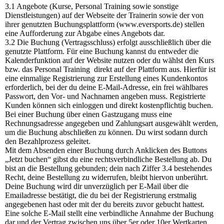
3.1 Angebote (Kurse, Personal Training sowie sonstige
Dienstleistungen) auf der Webseite der Trainerin sowie der von
ihrer genutzten Buchungsplattform (www.eversports.de) stellen
eine Aufforderung zur Abgabe eines Angebots dar.
3.2 Die Buchung (Vertragsschluss) erfolgt ausschließlich über die
genutzte Plattform. Für eine Buchung kannst du entweder die
Kalenderfunktion auf der Website nutzen oder du wählst den Kurs
bzw. das Personal Training direkt auf der Plattform aus. Hierfür ist
eine einmalige Registrierung zur Erstellung eines Kundenkontos
erforderlich, bei der du deine E-Mail-Adresse, ein frei wählbares
Passwort, den Vor- und Nachnamen angeben muss. Registrierte
Kunden können sich einloggen und direkt kostenpflichtig buchen.
Bei einer Buchung über einen Gastzugang muss eine
Rechnungsadresse angegeben und Zahlungsart ausgewählt werden,
um die Buchung abschließen zu können. Du wirst sodann durch
den Bezahlprozess geleitet.
Mit dem Absenden einer Buchung durch Anklicken des Buttons
„Jetzt buchen“ gibst du eine rechtsverbindliche Bestellung ab. Du
bist an die Bestellung gebunden; dein nach Ziffer 3.4 bestehendes
Recht, deine Bestellung zu widerrufen, bleibt hiervon unberührt.
Deine Buchung wird dir unverzüglich per E-Mail über die
Emailadresse bestätigt, die du bei der Registrierung erstmalig
angegebenen hast oder mit der du bereits zuvor gebucht hattest.
Eine solche E-Mail stellt eine verbindliche Annahme der Buchung
dar und der Vertrag zwischen uns über 5er oder 10er Wertkarten,