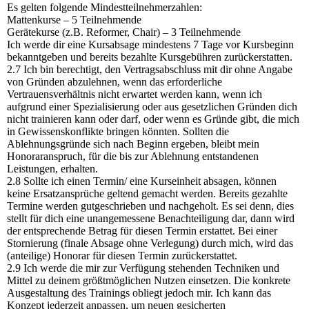
Es gelten folgende Mindestteilnehmerzahlen:
Mattenkurse – 5 Teilnehmende
Gerätekurse (z.B. Reformer, Chair) – 3 Teilnehmende
Ich werde dir eine Kursabsage mindestens 7 Tage vor Kursbeginn
bekanntgeben und bereits bezahlte Kursgebühren zurückerstatten.
2.7 Ich bin berechtigt, den Vertragsabschluss mit dir ohne Angabe
von Gründen abzulehnen, wenn das erforderliche
Vertrauensverhältnis nicht erwartet werden kann, wenn ich
aufgrund einer Spezialisierung oder aus gesetzlichen Gründen dich
nicht trainieren kann oder darf, oder wenn es Gründe gibt, die mich
in Gewissenskonflikte bringen könnten. Sollten die
Ablehnungsgründe sich nach Beginn ergeben, bleibt mein
Honoraranspruch, für die bis zur Ablehnung entstandenen
Leistungen, erhalten.
2.8 Sollte ich einen Termin/ eine Kurseinheit absagen, können
keine Ersatzansprüche geltend gemacht werden. Bereits gezahlte
Termine werden gutgeschrieben und nachgeholt. Es sei denn, dies
stellt für dich eine unangemessene Benachteiligung dar, dann wird
der entsprechende Betrag für diesen Termin erstattet. Bei einer
Stornierung (finale Absage ohne Verlegung) durch mich, wird das
(anteilige) Honorar für diesen Termin zurückerstattet.
2.9 Ich werde die mir zur Verfügung stehenden Techniken und
Mittel zu deinem größtmöglichen Nutzen einsetzen. Die konkrete
Ausgestaltung des Trainings obliegt jedoch mir. Ich kann das
Konzept jederzeit anpassen, um neuen gesicherten