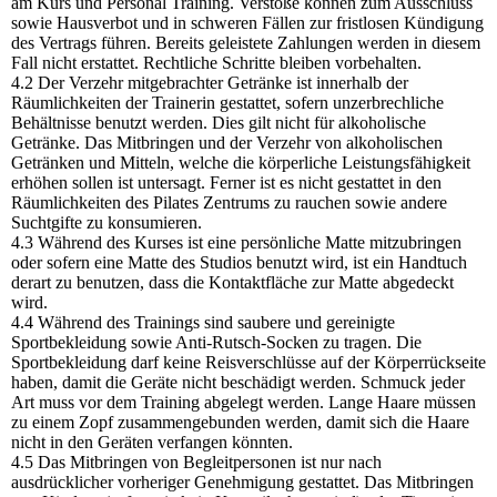
am Kurs und Personal Training. Verstöße können zum Ausschluss
sowie Hausverbot und in schweren Fällen zur fristlosen Kündigung
des Vertrags führen. Bereits geleistete Zahlungen werden in diesem
Fall nicht erstattet. Rechtliche Schritte bleiben vorbehalten.
4.2 Der Verzehr mitgebrachter Getränke ist innerhalb der
Räumlichkeiten der Trainerin gestattet, sofern unzerbrechliche
Behältnisse benutzt werden. Dies gilt nicht für alkoholische
Getränke. Das Mitbringen und der Verzehr von alkoholischen
Getränken und Mitteln, welche die körperliche Leistungsfähigkeit
erhöhen sollen ist untersagt. Ferner ist es nicht gestattet in den
Räumlichkeiten des Pilates Zentrums zu rauchen sowie andere
Suchtgifte zu konsumieren.
4.3 Während des Kurses ist eine persönliche Matte mitzubringen
oder sofern eine Matte des Studios benutzt wird, ist ein Handtuch
derart zu benutzen, dass die Kontaktfläche zur Matte abgedeckt
wird.
4.4 Während des Trainings sind saubere und gereinigte
Sportbekleidung sowie Anti-Rutsch-Socken zu tragen. Die
Sportbekleidung darf keine Reisverschlüsse auf der Körperrückseite
haben, damit die Geräte nicht beschädigt werden. Schmuck jeder
Art muss vor dem Training abgelegt werden. Lange Haare müssen
zu einem Zopf zusammengebunden werden, damit sich die Haare
nicht in den Geräten verfangen könnten.
4.5 Das Mitbringen von Begleitpersonen ist nur nach
ausdrücklicher vorheriger Genehmigung gestattet. Das Mitbringen