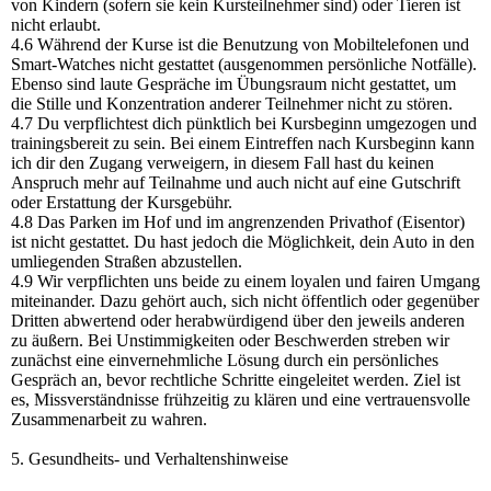
von Kindern (sofern sie kein Kursteilnehmer sind) oder Tieren ist
nicht erlaubt.
4.6 Während der Kurse ist die Benutzung von Mobiltelefonen und
Smart-Watches nicht gestattet (ausgenommen persönliche Notfälle).
Ebenso sind laute Gespräche im Übungsraum nicht gestattet, um
die Stille und Konzentration anderer Teilnehmer nicht zu stören.
4.7 Du verpflichtest dich pünktlich bei Kursbeginn umgezogen und
trainingsbereit zu sein. Bei einem Eintreffen nach Kursbeginn kann
ich dir den Zugang verweigern, in diesem Fall hast du keinen
Anspruch mehr auf Teilnahme und auch nicht auf eine Gutschrift
oder Erstattung der Kursgebühr.
4.8 Das Parken im Hof und im angrenzenden Privathof (Eisentor)
ist nicht gestattet. Du hast jedoch die Möglichkeit, dein Auto in den
umliegenden Straßen abzustellen.
4.9 Wir verpflichten uns beide zu einem loyalen und fairen Umgang
miteinander. Dazu gehört auch, sich nicht öffentlich oder gegenüber
Dritten abwertend oder herabwürdigend über den jeweils anderen
zu äußern. Bei Unstimmigkeiten oder Beschwerden streben wir
zunächst eine einvernehmliche Lösung durch ein persönliches
Gespräch an, bevor rechtliche Schritte eingeleitet werden. Ziel ist
es, Missverständnisse frühzeitig zu klären und eine vertrauensvolle
Zusammenarbeit zu wahren.
5. Gesundheits- und Verhaltenshinweise